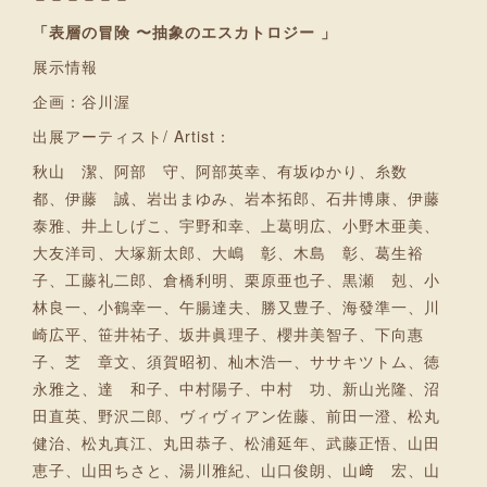
「表層の冒険 〜抽象のエスカトロジー 」
展示情報
企画：谷川渥
出展アーティスト/ Artist：
秋山 潔、阿部 守、阿部英幸、有坂ゆかり、糸数
都、伊藤 誠、岩出まゆみ、岩本拓郎、石井博康、伊藤
泰雅、井上しげこ、宇野和幸、上葛明広、小野木亜美、
大友洋司、大塚新太郎、大嶋 彰、木島 彰、葛生裕
子、工藤礼二郎、倉橋利明、栗原亜也子、黒瀬 剋、小
林良一、小鶴幸一、午腸達夫、勝又豊子、海發準一、川
崎広平、笹井祐子、坂井眞理子、櫻井美智子、下向惠
子、芝 章文、須賀昭初、杣木浩一、ササキツトム、徳
永雅之、達 和子、中村陽子、中村 功、新山光隆、沼
田直英、野沢二郎、ヴィヴィアン佐藤、前田一澄、松丸
健治、松丸真江、丸田恭子、松浦延年、武藤正悟、山田
恵子、山田ちさと、湯川雅紀、山口俊朗、山﨑 宏、山