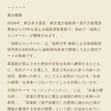
＝＝＝＝＝
展示概要
2026年、東日本大震災・東京電力福島第一原子力発電所
事故から15年を迎える福島県双葉郡で、初めて「福島ビ
エンナーレ」が開催されます。
「福島ビエンナーレ」は、福島大学 藝術による地域創造
研究所が2004年から福島県内各地で開催してきた現代ア
ートの祭典です。
双葉郡が育んできた歴史や文化を未来へ継承するととも
に、現代アートを通して、震災で失われた多くの命への
追悼、復興への祈り、そして人と自然がつながる「生命
の循環」を未来へつないでいくことを目指しています。
今回のテーマ「∞（インフィニティ）」には、「永遠の愛
や絆」、「双葉の芽吹きに重なる地域の再生と未来への
希望」、「双葉町《清戸迫横穴》の壁画に描かれた渦や
螺旋が象徴する生命の循環」という想いが込められてい