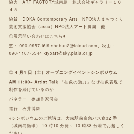
協力：ART FACTORY城南島 株式会社ギャラリー１０
４５
協賛：DOKA Contemporary Arts NPO法人まちづくり
芸術支援協会（asca）NPO法人アート農園 他
◎展示問い合わせはこちら⬇️
芝： 090-9957-l6l9 shobun2@icloud.com、秋山：
090-1107-5544 kiyoart@sky.plala.or.jp
◎
4 月4 日（土）オープニングイベントシンポジウム
AM 11:00~ Artist Talk
「抽象の魅力」なぜ抽象表現で
制作を続けているのか
パネラー：参加作家司会
進行：石井博康
※シンポジウムのご聴講は、大森駅前京急バス森32 番
（城南島循環） 10 時10 分発～ 10 時38 分着でお越しく
ださい。