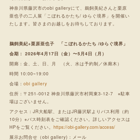
神奈川県藤沢市のobi galleryにて、鵜飼美紀さんと栗原
亜也子の二人展「こぼれるかたち/ ゆらぐ境界」を開催い
たします。皆さまのお越しをお待ちしております。
鵜飼美紀+栗原亜也子
「こぼれるかたち /ゆらぐ境界」
会期： 2026年4月17日（金）〜5月4日（月）
開廊：金、土、日、月 （火、水は予約制／休廊木）
時間 10:00~19:00
会場：
obi gallery
住所：〒251-0012 神奈川県藤沢市村岡東3-12-7 ※駐車
場はございません。
アクセス：JR大船駅、またはJR藤沢駅よりバス利用（約
10分）※バス時刻表をご確認ください。詳しいアクセスは
HPをご覧ください。
https://obi-gallery.com/access/
展示お問合せ（obi gallery)：メール