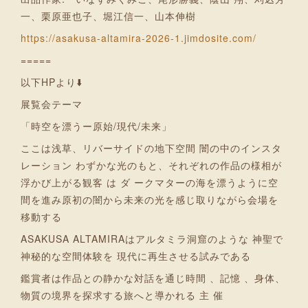
一、栗原亜也子、堀江信一、山本伸樹
https://asakusa-altamira-2026-1.jimdosite.com/
=====
以下HPより⬇️
展覧会テーマ
「時空を漂うー原始/現代/未来」
ここは浅草、リバーサイドの地下空間 闇の中のインスタ
レーション わずかな光のもと、それぞれの作品の様相が
浮かび上がる観客 は ダ ークマターの海を漂うように空
間を進み原初の闇から未来の光を感じ取りながら会場を
移動する
ASAKUSA ALTAMIRAはアルタミラ洞窟のような 神聖で
神秘的な空間体験を 現代に再生させる試みである
鑑賞者は作品との静かな対話を通じ時間 、記憶 、身体、
物質の境界を探求する旅へと導かれる 主 催