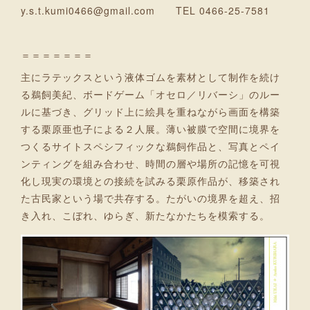
y.s.t.kumi0466@gmail.com TEL 0466-25-7581
＝＝＝＝＝＝＝
主にラテックスという液体ゴムを素材として制作を続け
る鵜飼美紀、ボードゲーム「オセロ／リバーシ」のルー
ルに基づき、グリッド上に絵具を重ねながら画面を構築
する栗原亜也子による２人展。薄い被膜で空間に境界を
つくるサイトスペシフィックな鵜飼作品と、写真とペイ
ンティングを組み合わせ、時間の層や場所の記憶を可視
化し現実の環境との接続を試みる栗原作品が、移築され
た古民家という場で共存する。たがいの境界を超え、招
き入れ、こぼれ、ゆらぎ、新たなかたちを模索する。