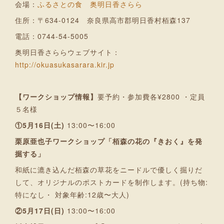
会場：
ふるさとの食 奥明日香さらら
住所：〒634-0124 奈良県高市郡明日香村栢森137
電話：0744-54-5005
奥明日香さららウェブサイト：
http://okuasukasarara.kir.jp
【ワークショップ情報】
要予約・参加費各¥2800 ・定員
５名様
①5月16日(土)
13:00〜16:00
栗原亜也子ワークショップ「栢森の花の『きおく』を発
掘する」
和紙に漉き込んだ栢森の草花をニードルで優しく掘りだ
して、オリジナルのポストカードを制作します。(持ち物:
特になし・ 対象年齢:12歳〜大人)
②5月17日(日)
13:00〜16:00