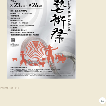
infomation
(
11
)