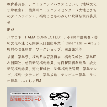
教育委員会）、コミュニティハウスにじいろ（地域文化
伝承教室）、楢葉町コミュニティセンター（大地とまち
のタイムライン）、福島こどものみらい映画祭実行委員
会
助成：
ハマコネ（HAMA CONNECTED）、令和8年度映像・芸
術文化を通じた関係人口創出事業「 Cinematic ∞ Art 」8
町村の映像制作、ワークショップ、回遊施策等
後援：福島県、福島県教育委員会、福島民報社、福島民
友新聞社、朝日新聞福島総局、毎日新聞福島総局、読売
新聞福島総局、河北新報社、NHK福島放送局、福島テレ
ビ、福島中央テレビ、福島放送、テレビユー福島、ラジ
オ福島、ふくしまFM