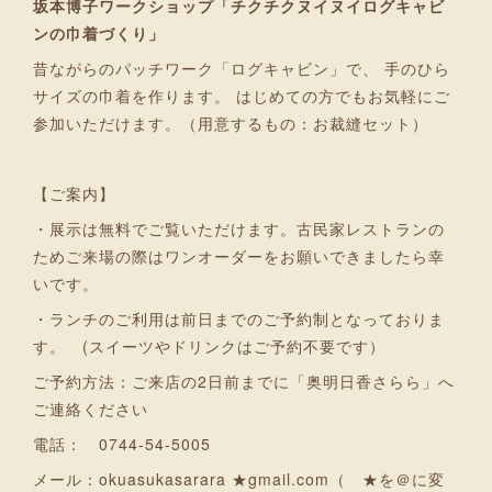
坂本博子ワークショップ「チクチクヌイヌイログキャビ
ンの巾着づくり」
昔ながらのパッチワーク「ログキャビン」で、 手のひら
サイズの巾着を作ります。 はじめての方でもお気軽にご
参加いただけます。（用意するもの：お裁縫セット）
【ご案内】
・展示は無料でご覧いただけます。古民家レストランの
ためご来場の際はワンオーダーをお願いできましたら幸
いです。
・ランチのご利用は前日までのご予約制となっておりま
す。 (スイーツやドリンクはご予約不要です）
ご予約方法：ご来店の2日前までに「奥明日香さらら」へ
ご連絡ください
電話： 0744-54-5005
メール：okuasukasarara ★gmail.com（ ★を＠に変