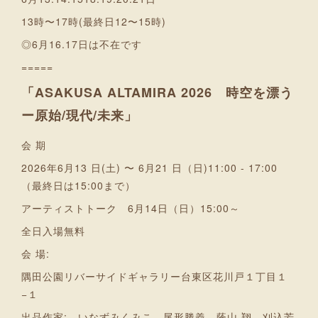
13時〜17時(最終日12〜15時)
◎6月16.17日は不在です
=====
「ASAKUSA ALTAMIRA 2026 時空を漂う
ー原始/現代/未来」
会 期
2026年6月13 日(土) 〜 6月21 日（日)11:00 - 17:00
（最終日は15:00まで）
アーティストトーク 6月14日（日）15:00～
全日入場無料
会 場:
隅田公園リバーサイドギャラリー台東区花川戸１丁目１
−１
出品作家: いなずみくみこ、尾形勝義、蔭山 翔、刈込芳