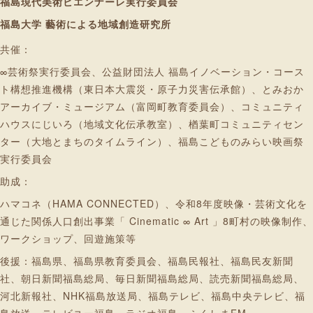
福島現代美術ビエンナーレ実行委員会
福島大学 藝術による地域創造研究所
共催：
∞芸術祭実行委員会、公益財団法人 福島イノベーション・コース
ト構想推進機構（東日本大震災・原子力災害伝承館）、とみおか
アーカイブ・ミュージアム（富岡町教育委員会）、コミュニティ
ハウスにじいろ（地域文化伝承教室）、楢葉町コミュニティセン
ター（大地とまちのタイムライン）、福島こどものみらい映画祭
実行委員会
助成：
ハマコネ（HAMA CONNECTED）、令和8年度映像・芸術文化を
通じた関係人口創出事業「 Cinematic ∞ Art 」8町村の映像制作、
ワークショップ、回遊施策等
後援：福島県、福島県教育委員会、福島民報社、福島民友新聞
社、朝日新聞福島総局、毎日新聞福島総局、読売新聞福島総局、
河北新報社、NHK福島放送局、福島テレビ、福島中央テレビ、福
島放送、テレビユー福島、ラジオ福島、ふくしまFM