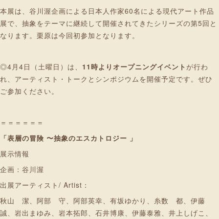
本展は、谷川渥企画による日本人作家60名による現代アート作品
展で、抽象をテーマに継続して開催されてきたシリーズの第5回と
なります。栗原は今回初参加となります。
◎4月4日（土曜日）は、
11時よりオープニングイベント
が行わ
れ、アーティスト・トークとシンポジウムを開催予定です。ぜひ
ご参加ください。
＝＝＝＝＝＝
「表層の冒険 〜抽象のエスカトロジー 」
展示情報
企画：谷川渥
出展アーティスト/ Artist：
秋山 潔、阿部 守、阿部英幸、有坂ゆかり、糸数 都、伊藤
誠、岩出まゆみ、岩本拓郎、石井博康、伊藤泰雅、井上しげこ、