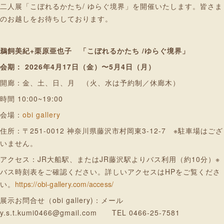
二人展「こぼれるかたち/ ゆらぐ境界」を開催いたします。皆さま
のお越しをお待ちしております。
鵜飼美紀+栗原亜也子
「こぼれるかたち /ゆらぐ境界」
会期： 2026年4月17日（金）〜5月4日（月）
開廊：金、土、日、月 （火、水は予約制／休廊木）
時間 10:00~19:00
会場：
obi gallery
住所：〒251-0012 神奈川県藤沢市村岡東3-12-7 ※駐車場はござ
いません。
アクセス：JR大船駅、またはJR藤沢駅よりバス利用（約10分）※
バス時刻表をご確認ください。詳しいアクセスはHPをご覧くださ
い。
https://obi-gallery.com/access/
展示お問合せ（obi gallery)：メール
y.s.t.kumi0466@gmail.com TEL 0466-25-7581