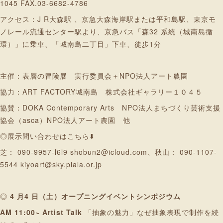
1045 FAX.03-6682-4786
アクセス：J R大森駅 、京急大森海岸駅または平和島駅、東京モ
ノレール流通センター駅より、京急バス「森32 系統（城南島循
環）」に乗車、「城南島二丁目」下車、徒歩1分
主催：表層の冒険展 実行委員会＋NPO法人アート農園
協力：ART FACTORY城南島 株式会社ギャラリー１０４５
協賛：DOKA Contemporary Arts NPO法人まちづくり芸術支援
協会（asca）NPO法人アート農園 他
◎展示問い合わせはこちら⬇️
芝： 090-9957-l6l9 shobun2@icloud.com、秋山： 090-1107-
5544 kiyoart@sky.plala.or.jp
◎
4 月4 日（土）オープニングイベントシンポジウム
AM 11:00~ Artist Talk
「抽象の魅力」なぜ抽象表現で制作を続