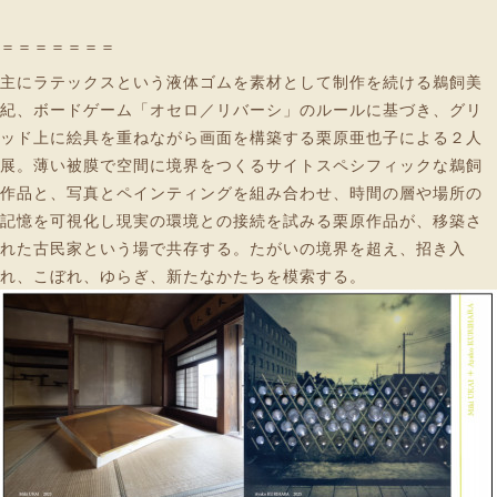
＝＝＝＝＝＝＝
主にラテックスという液体ゴムを素材として制作を続ける鵜飼美
紀、ボードゲーム「オセロ／リバーシ」のルールに基づき、グリ
ッド上に絵具を重ねながら画面を構築する栗原亜也子による２人
展。薄い被膜で空間に境界をつくるサイトスペシフィックな鵜飼
作品と、写真とペインティングを組み合わせ、時間の層や場所の
記憶を可視化し現実の環境との接続を試みる栗原作品が、移築さ
れた古民家という場で共存する。たがいの境界を超え、招き入
れ、こぼれ、ゆらぎ、新たなかたちを模索する。