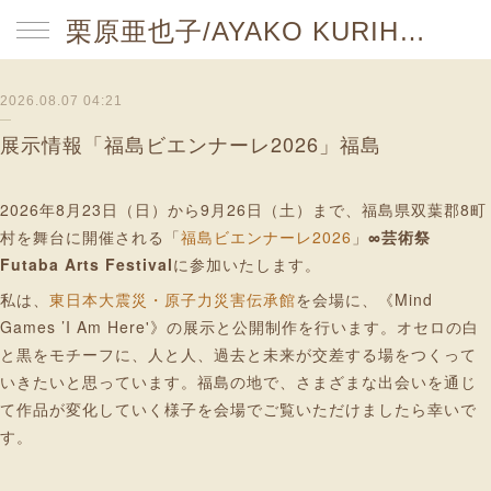
栗原亜也子/AYAKO KURIHARA website
2026.08.07 04:21
展示情報「福島ビエンナーレ2026」福島
2026年8月23日（日）から9月26日（土）まで、福島県双葉郡8町
村を舞台に開催される「
福島ビエンナーレ2026
」
∞芸術祭
Futaba Arts Festival
に参加いたします。
私は、
東日本大震災・原子力災害伝承館
を会場に、《Mind
Games ’I Am Here'》の展示と公開制作を行います。オセロの白
と黒をモチーフに、人と人、過去と未来が交差する場をつくって
いきたいと思っています。福島の地で、さまざまな出会いを通じ
て作品が変化していく様子を会場でご覧いただけましたら幸いで
す。