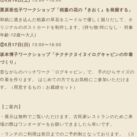
栗原亜也子ワークショップ「栢森の花の『きおく』を発掘する」
和紙に漉き込んだ栢森の草花をニードルで優しく掘りだして、オ
リジナルのポストカードを制作します。(持ち物:特になし・ 対象
年齢:12歳〜大人)
②5月17日(日)
13:00〜16:00
坂本博子ワークショップ「チクチクヌイヌイログキャビンの巾着
づくり」
昔ながらのパッチワーク「ログキャビン」で、 手のひらサイズの
巾着を作ります。 はじめての方でもお気軽にご参加いただけま
す。（用意するもの：お裁縫セット）
【ご案内】
・展示は無料でご覧いただけます。古民家レストランのためご来
場の際はワンオーダーをお願いできましたら幸いです。
・ランチのご利用は前日までのご予約制となっております。 (ス