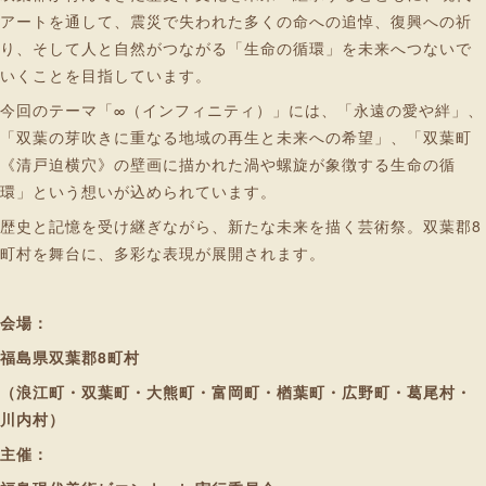
アートを通して、震災で失われた多くの命への追悼、復興への祈
り、そして人と自然がつながる「生命の循環」を未来へつないで
いくことを目指しています。
今回のテーマ「∞（インフィニティ）」には、「永遠の愛や絆」、
「双葉の芽吹きに重なる地域の再生と未来への希望」、「双葉町
《清戸迫横穴》の壁画に描かれた渦や螺旋が象徴する生命の循
環」という想いが込められています。
歴史と記憶を受け継ぎながら、新たな未来を描く芸術祭。双葉郡8
町村を舞台に、多彩な表現が展開されます。
会場：
福島県双葉郡8町村
（浪江町・双葉町・大熊町・富岡町・楢葉町・広野町・葛尾村・
川内村）
主催：