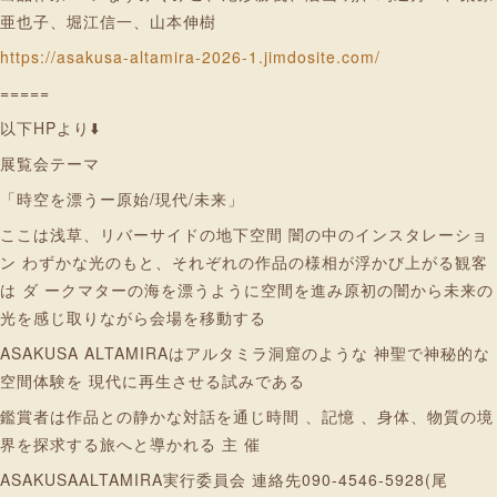
亜也子、堀江信一、山本伸樹
https://asakusa-altamira-2026-1.jimdosite.com/
=====
以下HPより⬇️
展覧会テーマ
「時空を漂うー原始/現代/未来」
ここは浅草、リバーサイドの地下空間 闇の中のインスタレーショ
ン わずかな光のもと、それぞれの作品の様相が浮かび上がる観客
は ダ ークマターの海を漂うように空間を進み原初の闇から未来の
光を感じ取りながら会場を移動する
ASAKUSA ALTAMIRAはアルタミラ洞窟のような 神聖で神秘的な
空間体験を 現代に再生させる試みである
鑑賞者は作品との静かな対話を通じ時間 、記憶 、身体、物質の境
界を探求する旅へと導かれる 主 催
ASAKUSAALTAMIRA実行委員会 連絡先090-4546-5928(尾