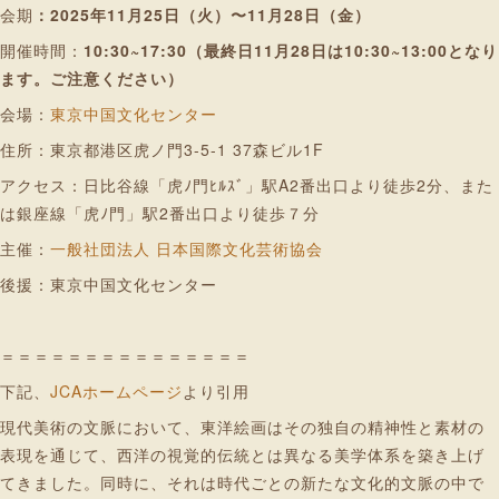
会期
：2025年11月25日（火）〜11月28日（金）
開催時間：
10:30~17:30（最終日11月28日は10:30~13:00となり
ます。ご注意ください）
会場：
東京中国文化センター
住所：東京都港区虎ノ門3-5-1 37森ビル1F
アクセス：日比谷線「虎ﾉ門ﾋﾙｽﾞ」駅A2番出口より徒歩2分、また
は銀座線「虎ﾉ門」駅2番出口より徒歩７分
主催：
一般社団法人 日本国際文化芸術協会
後援：東京中国文化センター
＝＝＝＝＝＝＝＝＝＝＝＝＝＝＝
下記、
JCAホームページ
より引用
現代美術の文脈において、東洋絵画はその独自の精神性と素材の
表現を通じて、西洋の視覚的伝統とは異なる美学体系を築き上げ
てきました。同時に、それは時代ごとの新たな文化的文脈の中で