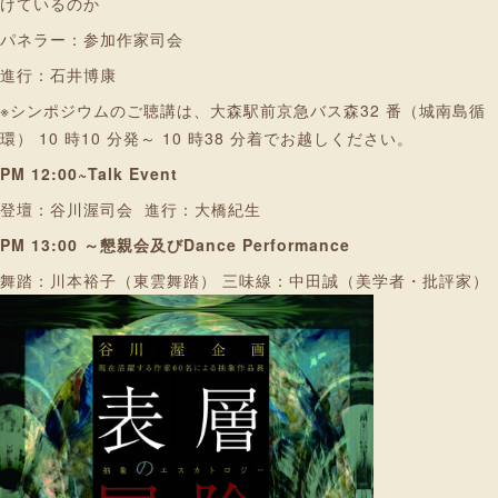
けているのか
パネラー：参加作家司会
進行：石井博康
※シンポジウムのご聴講は、大森駅前京急バス森32 番（城南島循
環） 10 時10 分発～ 10 時38 分着でお越しください。
PM 12:00~Talk Event
登壇：谷川渥司会 進行：大橋紀生
PM 13:00 ～懇親会及びDance Performance
舞踏：川本裕子（東雲舞踏） 三味線：中田誠（美学者・批評家）