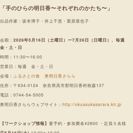
「手のひらの明日香〜それぞれのかたち〜」
出品作家：坂本博子・井上千恵・栗原亜也子
会期：
2026年5月16日（土曜日）ー7月26日（日曜日）、毎週
金・土・日
時間：11:30〜16:00
営業日：毎週 金・土・日
会場：
ふるさとの食 奥明日香さらら
住所：〒634-0124 奈良県高市郡明日香村栢森137
電話：0744-54-5005
奥明日香さららウェブサイト：
http://okuasukasarara.kir.jp
【ワークショップ情報】
要予約・参加費各¥2800 ・定員５名様
①5月16日(土)
13:00〜16:00