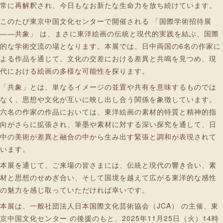
常に再解釈され、今日もなお新たな生命力を放ち続けています。
このたび東京中国文化センターで開催される 「国際学術招待展
——共象」 は、まさに東洋絵画の伝統と現代的実践を結ぶ、国際
的な学術交流の場となります。本展では、日中両国の6名の作家に
よる作品を通じて、文化の交差における差異と共鳴を見つめ、現
代における絵画の多様な可能性を探ります。
「共象」とは、単なるイメージの並置や共有を意味するものでは
なく、思想や文化が互いに映し出し合う関係を象徴しています。
六名の作家の作品においては、東洋絵画の素材的特質と精神的指
向がさらに拡張され、筆墨や素材に対する深い探究を通して、日
中の美術が差異と融合の中から生み出す緊張と調和が表現されて
います。
本展を通じて、ご来場の皆さまには、伝統と現代の響き合い、素
材と思想のせめぎ合い、そして国境を越えて広がる東洋的な感性
の魅力を感じ取っていただければ幸いです。
本展は、一般社団法人日本国際文化芸術協会（JCA） の主催、東
京中国文化センター の後援のもと、2025年11月25日（火）14時