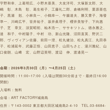
宇野和幸、上葛明広、小野木亜美、大友洋司、大塚新太郎、大
嶋 彰、木島 彰、葛生裕子、工藤礼二郎、倉橋利明、栗原亜也
子、黒瀬 剋、小林良一、小鶴幸一、午腸達夫、勝又豊子、海發
準一、川崎広平、笹井祐子、坂井眞理子、櫻井美智子、下向惠
子、芝 章文、須賀昭初、杣木浩一、ササキツトム、徳永雅之、
達 和子、中村陽子、中村 功、新山光隆、沼田直英、野沢二
郎、ヴィヴィアン佐藤、前田一澄、松丸健治、松丸真江、丸田恭
子、松浦延年、武藤正悟、山田恵子、山田ちさと、湯川雅紀、山
口俊朗、山﨑 宏、山野辺英明、渡辺 伸、渡邊晃一
会期：2026年3月30日（月）〜4月25日（土）
開催時間：11:00~17:00（入場は閉館30分前まで・最終日16:00
閉館)
入場料：無料
会場：ART FACTORY城南島
住所：〒143-0002 東京都大田区城南島2-4-10 TEL.03-6684-