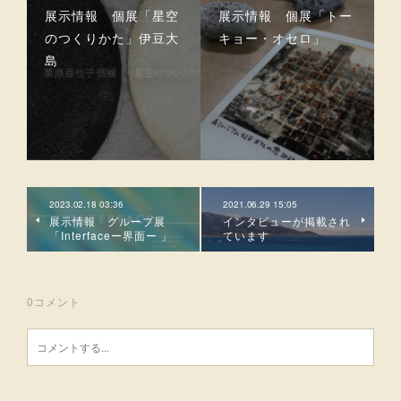
展示情報 個展「星空
展示情報 個展「トー
のつくりかた」伊豆大
キョー・オセロ」
島
2023.02.18 03:36
2021.06.29 15:05
展示情報 グループ展
インタビューが掲載され
「Interfaceー界面ー 」
ています
0
コメント