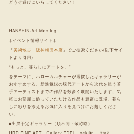
どうぞ遊びにいらしてください！
HANSHIN-Art Meeting
↓イベント情報サイト↓
「
美術散歩 阪神梅田本店
」でご検索ください(以下サイ
トより引用)
“もっと、暮らしにアートを。”
をテーマに、ハローカルチャーが選抜したギャラリーが
おすすめする、新進気鋭の現代アートから次代を担う若
手アーティストまでの作品を数多く展開いたします。気
軽にお部屋に飾っていただける作品も豊富に登場。暮ら
しに彩りを添えるお気に入りを見つけにお越しくださ
い。
■出展予定ギャラリー（順不同・敬称略）
HRD FINE ART、Gallery EDEL、gekilin.、3ta2