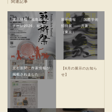
関連記事
展示情報「福島ビエン
展示情報 「国際学術
ナーレ2026」福島
招待展 ——共象」
（東京）
京都新聞に作家情報が
【6月の展示のお知ら
掲載されました
せ】